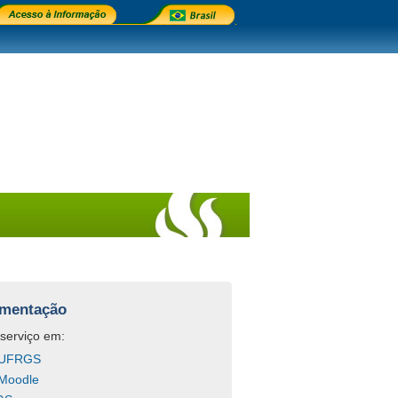
mentação
serviço em:
a UFRGS
 Moodle