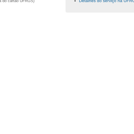
Detalhes do serviço na UFR
ha do cartão UFRGS)