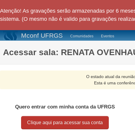
Atenção! As gravações serão armazenadas por 6 meses
sistema. (O mesmo não é valido para gravações realiza
Mconf UFRGS
Comunidades
Eventos
Acessar sala: RENATA OVENH
O estado atual da reuniã
Esta é uma conferên
Quero entrar com minha conta da UFRGS
Clique aqui para acessar sua conta